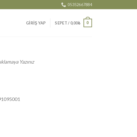
05352667884
0
GIRIŞ YAP
SEPET /
0,00
₺
ıklamaya Yazınız
91095001