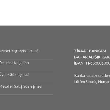
işisel Bilgilerin Gizliliği
ZİRAAT BANKASI
BAHAR ALIŞIK KA
Teslimat Koşulları
İBAN:
TR650001000
Üyelik Sözleşmesi
Banka hesabına ödeme
Lütfen Sipariş Numara
Mesafeli Satış Sözleşmesi