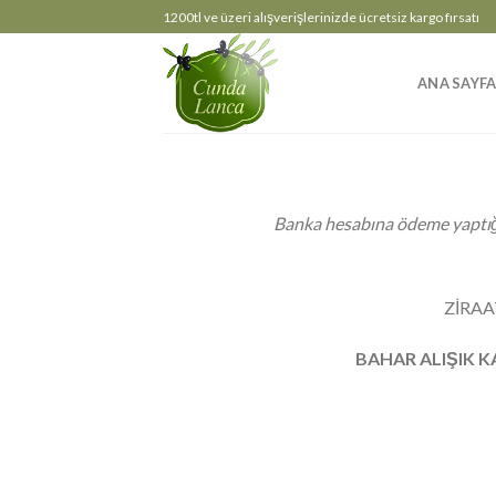
Skip
1200tl ve üzeri alışverişlerinizde ücretsiz kargo fırsatı
to
content
ANA SAYF
Banka hesabına ödeme yaptığı
ZİRAA
BAHAR ALIŞIK 