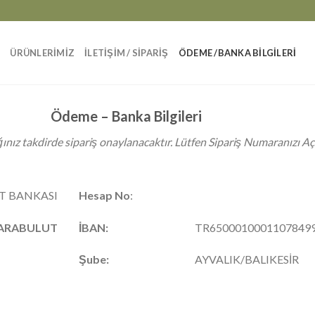
A
ÜRÜNLERİMİZ
İLETİŞİM / SİPARİŞ
ÖDEME /BANKA BİLGİLERİ
Ödeme – Banka Bilgileri
nız takdirde sipariş onaylanacaktır. Lütfen Sipariş Numaranızı Aç
T BANKASI
Hesap No
:
KARABULUT
İBAN:
TR6500010001107849
Şube:
AYVALIK/BALIKESİR