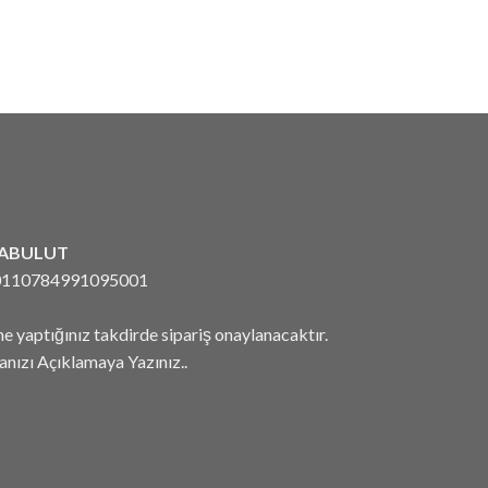
RABULUT
110784991095001
 yaptığınız takdirde sipariş onaylanacaktır.
nızı Açıklamaya Yazınız..