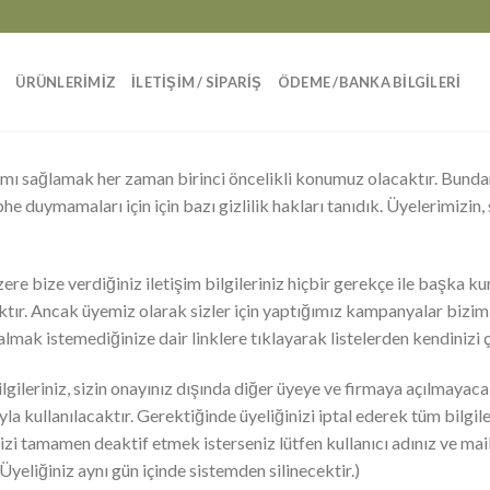
A
ÜRÜNLERİMİZ
İLETİŞİM / SİPARİŞ
ÖDEME /BANKA BİLGİLERİ
amı sağlamak her zaman birinci öncelikli konumuz olacaktır. Bundan 
phe duymamaları için için bazı gizlilik hakları tanıdık. Üyelerimizin,
re bize verdiğiniz iletişim bilgileriniz hiçbir gerekçe ile başka k
. Ancak üyemiz olarak sizler için yaptığımız kampanyalar bizim ta
lmak istemediğinize dair linklere tıklayarak listelerden kendinizi ç
bilgileriniz, sizin onayınız dışında diğer üyeye ve firmaya açılmayaca
a kullanılacaktır. Gerektiğinde üyeliğinizi iptal ederek tüm bilgile
nizi tamamen deaktif etmek isterseniz lütfen kullanıcı adınız ve mail a
Üyeliğiniz aynı gün içinde sistemden silinecektir.)