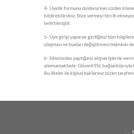
4- Üyelik formunu doldururken sizden istenen ki
bildirebilirsiniz. Bize vermeyi tercih etmeyec
belirtilmiştir.
5- Üye girişi yaparak girdiğiniz tüm bilgilere s
ulaşması ve bunları değiştirmesi mümkün deği
6- Sitemizden yaptığınız alışverişlerde vermi
alınmamaktadır. Güvenli SSL bağlantılarıyla
Bu ilkeler ile kişisel haklarınız bizim tarafım
K