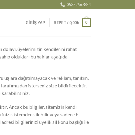
05352667884
0
GIRIŞ YAP
SEPET /
0,00
₺
dolayı, üyelerimizin kendilerini rahat
 sahip oldukları bu haklar, aşağıda
uruluşlara dağıtılmayacak ve reklam, tanıtım,
rafımızdan isterseniz size bildirilecektir.
ıkarabilirsiniz.
ktır. Ancak bu bilgiler, sitemizin kendi
rinizi sistemden silebilir veya sadece E-
dresi bilgilerinizi üyelik sil konu başlığı ile