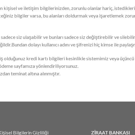
şisel ve iletişim bilgilerinizden, zorunlu olanlar hariç, istediklerin
eğiniz bilgiler varsa, bu alanları doldurmak veya işaretlemek zorund
adece siz ulaşabilir ve bunları sadece siz değiştirebilir ve silebilirs
ldir.Bundan dolayı kullanıcı adını ve şifrenizi hiç kimse ile pay
ş olduğunuz kredi kartı bilgileri kesinlikle sistemimiz veya üçüncü 
 ödeme sayfamıza yönlendiriliyorsunuz.
ızdan teminat altına alınmıştır.
işisel Bilgilerin Gizliliği
ZİRAAT BANKASI