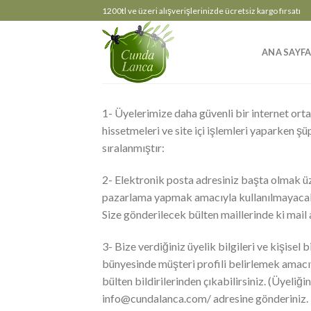
Skip
1200tl ve üzeri alışverişlerinizde ücretsiz kargo fırsatı
to
content
ANA SAYF
1- Üyelerimize daha güvenli bir internet ort
hissetmeleri ve site içi işlemleri yaparken şü
sıralanmıştır:
2- Elektronik posta adresiniz başta olmak üze
pazarlama yapmak amacıyla kullanılmayacaktır
Size gönderilecek bülten maillerinde ki mail a
3- Bize verdiğiniz üyelik bilgileri ve kişisel 
bünyesinde müşteri profili belirlemek amacıyl
bülten bildirilerinden çıkabilirsiniz. (Üyeliği
info@cundalanca.com
/ adresine gönderiniz. 