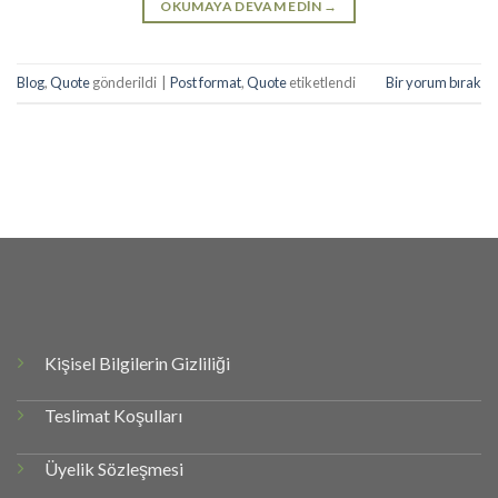
OKUMAYA DEVAM EDIN
→
Blog
,
Quote
gönderildi
|
Post format
,
Quote
etiketlendi
Bir yorum bırak
Kişisel Bilgilerin Gizliliği
Teslimat Koşulları
Üyelik Sözleşmesi