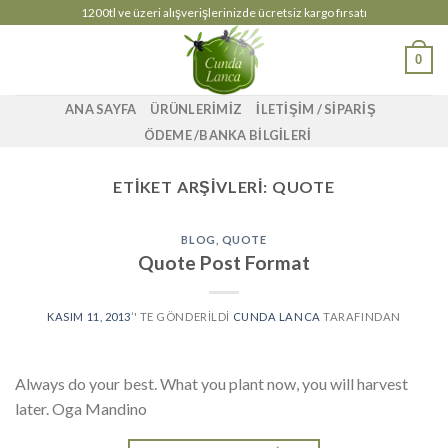
Skip
1200tl ve üzeri alışverişlerinizde ücretsiz kargo fırsatı
to
0
content
ANA SAYFA
ÜRÜNLERİMİZ
İLETİŞİM / SİPARİŞ
ÖDEME /BANKA BİLGİLERİ
ETIKET ARŞIVLERI:
QUOTE
BLOG
,
QUOTE
Quote Post Format
KASIM 11, 2013
’' TE GÖNDERILDI
CUNDA LANCA
TARAFINDAN
Always do your best. What you plant now, you will harvest
later. Oga Mandino